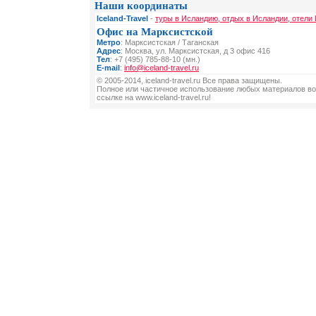
Наши координаты
Iceland-Travel
-
туры в Исландию, отдых в Исландии, отели
Офис на Марксистской
Метро
: Марксистская / Таганская
Адрес
: Москва, ул. Марксистская, д 3 офис 416
Тел
: +7 (495) 785-88-10 (мн.)
E-mail
:
info@iceland-travel.ru
© 2005-2014, iceland-travel.ru Все права защищены.
Полное или частичное использование любых материалов во
ссылке на www.iceland-travel.ru!