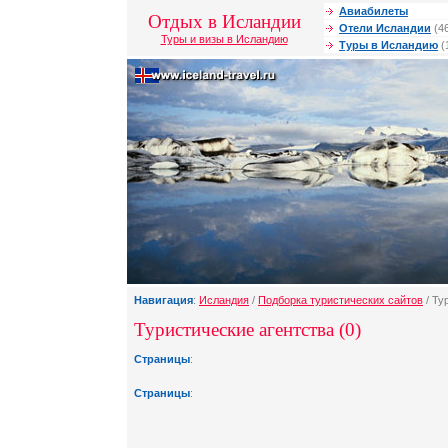
Авиабилеты
Отдых в Исландии
Отели Исландии
(4
Туры и визы в Исландию
Туры в Исландию
(
Навигация
:
Исландия
/
Подборка туристических сайтов
/ Ту
Туристические агентства (0)
Страницы
:
Страницы
: