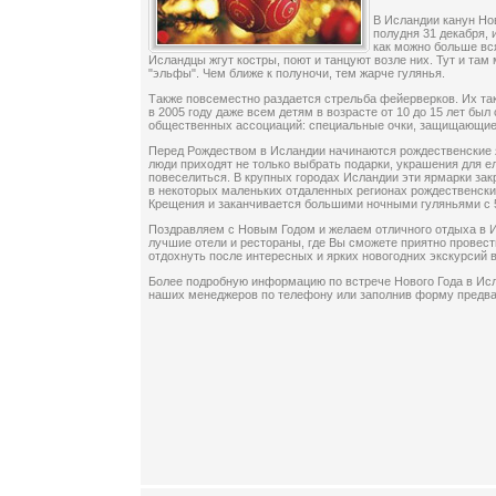
В Исландии канун Нов
полудня 31 декабря, 
как можно больше вс
Исландцы жгут костры, поют и танцуют возле них. Тут и там
"эльфы". Чем ближе к полуночи, тем жарче гулянья.
Также повсеместно раздается стрельба фейерверков. Их так 
в 2005 году даже всем детям в возрасте от 10 до 15 лет бы
общественных ассоциаций: специальные очки, защищающие 
Перед Рождеством в Исландии начинаются рождественские 
люди приходят не только выбрать подарки, украшения для е
повеселиться. В крупных городах Исландии эти ярмарки зак
в некоторых маленьких отдаленных регионах рождественски
Крещения и заканчивается большими ночными гуляньями с 5
Поздравляем с Новым Годом и желаем отличного отдыха в 
лучшие отели и рестораны, где Вы сможете приятно провест
отдохнуть после интересных и ярких новогодних экскурсий 
Более подробную информацию по встрече Нового Года в Ис
наших менеджеров по телефону или заполнив форму предв