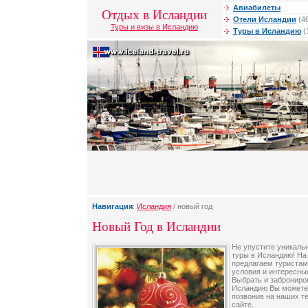
Авиабилеты
Отдых в Исландии
Отели Исландии
(4
Туры и визы в Исландию
Туры в Исландию
(
Навигация
:
Исландия
/ новый год
Новый Год в Исландии
Не упустите уникаль
туры в Исландию! На
предлагаем туристам
условия и интересны
Выбрать и заброниров
Исландию Вы можете,
позвонив на наших т
сайте.