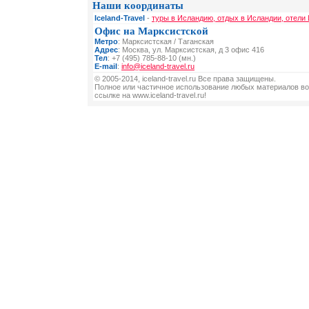
Наши координаты
Iceland-Travel
-
туры в Исландию, отдых в Исландии, отели
Офис на Марксистской
Метро
: Марксистская / Таганская
Адрес
: Москва, ул. Марксистская, д 3 офис 416
Тел
: +7 (495) 785-88-10 (мн.)
E-mail
:
info@iceland-travel.ru
© 2005-2014, iceland-travel.ru Все права защищены.
Полное или частичное использование любых материалов во
ссылке на www.iceland-travel.ru!