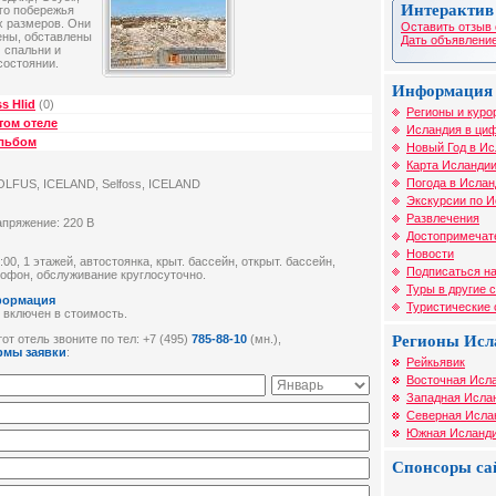
Интерактив
ого побережья
х размеров. Они
Оставить отзыв 
ены, обставлены
Дать объявление
 спальни и
состоянии.
Информация 
s Hlid
(0)
Регионы и куро
том отеле
Исландия в циф
альбом
Новый Год в И
Карта Исланди
Погода в Ислан
LFUS, ICELAND, Selfoss, ICELAND
Экскурсии по 
Развлечения
апряжение: 220 В
Достопримечат
Новости
00, 1 этажей, автостоянка, крыт. бассейн, открыт. бассейн,
Подписаться на
рофон, обслуживание круглосуточно.
Туры в другие 
формация
Туристические
 включен в стоимость.
Регионы Исл
от отель звоните по тел: +7 (495)
785-88-10
(мн.),
рмы заявки
:
Рейкьявик
Восточная Исл
Западная Исла
Северная Исла
Южная Исланд
Спонсоры са