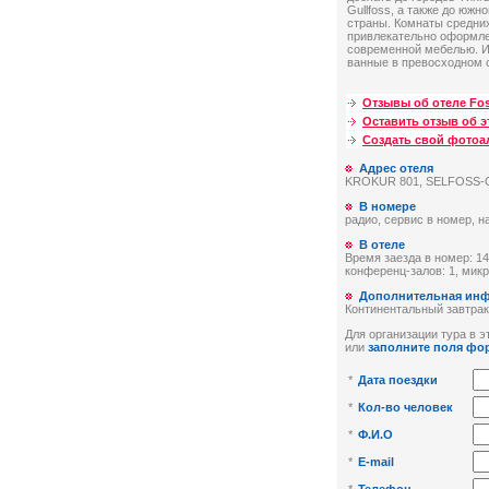
Gullfoss, а также до южн
страны. Комнаты средни
привлекательно оформл
современной мебелью. И
ванные в превосходном 
Отзывы об отеле Fos
Оставить отзыв об э
Создать свой фото
Адрес отеля
KROKUR 801, SELFOSS-O
В номере
радио, сервис в номер, н
В отеле
Время заезда в номер: 14:
конференц-залов: 1, мик
Дополнительная ин
Континентальный завтрак
Для организации тура в эт
или
заполните поля фо
*
Дата поездки
*
Кол-во человек
*
Ф.И.О
*
E-mail