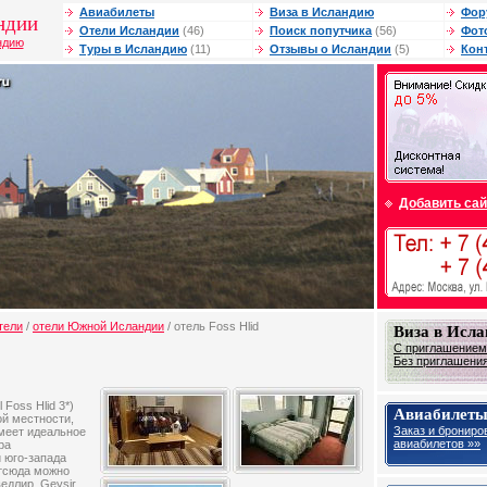
Авиабилеты
Виза в Исландию
Фор
ндии
Отели Исландии
(46)
Поиск попутчика
(56)
Фот
ндию
Туры в Исландию
(11)
Отзывы о Исландии
(5)
Кон
Добавить сай
тели
/
отели Южной Исландии
/ отель Foss Hlid
Виза в Исл
С приглашением
Без приглашения
 Foss Hlid 3*)
Авиабилеты
ой местности,
Заказ и брониро
меет идеальное
авиабилетов »»
ра
 юго-запада
отсюда можно
едлир, Geysir,