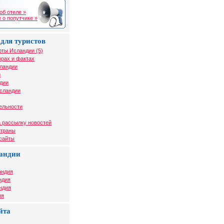
об отеле »
 о попутчике »
для туристов
рты Исландии (5)
рах и фактах
сландии
и
дии
Исландии
ельности
 рассылку новостей
страны
 сайты
андии
андия
ндия
ндия
ия
йта