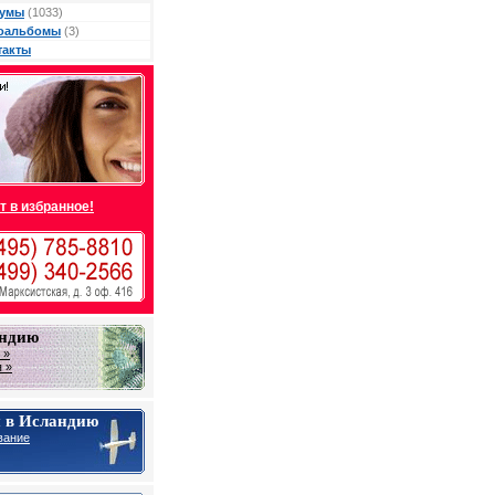
умы
(1033)
оальбомы
(3)
такты
т в избранное!
андию
 »
 »
 в Исландию
вание