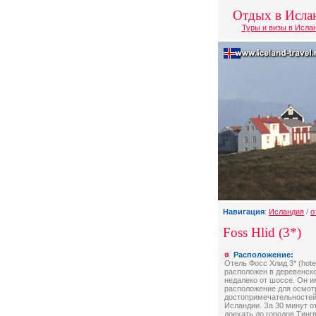
Отдых в Исла
Туры и визы в Исла
Навигация
:
Исландия
/
о
Foss Hlid (3*)
Расположение:
Отель Фосс Хлид 3* (hotel
расположен в деревенск
недалеко от шоссе. Он и
расположение для осмот
достопримечательностей
Исландии. За 30 минут 
доехать до городов Тингв