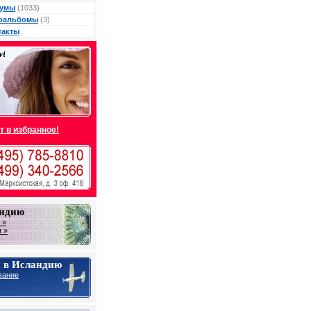
умы
(1033)
оальбомы
(3)
такты
т в избранное!
андию
 »
 »
 в Исландию
вание