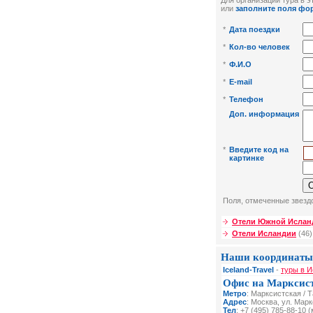
Для организации тура в эт
или
заполните поля фо
*
Дата поездки
*
Кол-во человек
*
Ф.И.О
*
E-mail
*
Телефон
Доп. информация
*
Введите код на
картинке
Поля, отмеченные звездо
Отели Южной Ислан
Отели Исландии
(46)
Наши координаты
Iceland-Travel
-
туры в И
Офис на Марксис
Метро
: Марксистская / 
Адрес
: Москва, ул. Мар
Тел
: +7 (495) 785-88-10 (