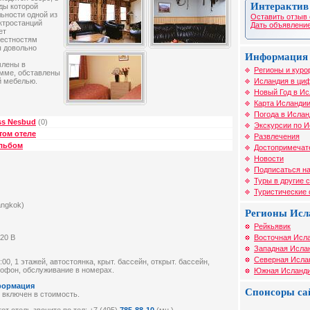
Интерактив
оды которой
ьности одной из
Оставить отзыв 
ктростанций
Дать объявление
ет
рестностям
ы довольно
Информация 
лены в
Регионы и куро
амме, обставлены
Исландия в циф
й мебелью.
Новый Год в И
Карта Исланди
Погода в Ислан
ss Nesbud
(0)
Экскурсии по 
том отеле
Развлечения
альбом
Достопримечат
Новости
Подписаться на
Туры в другие 
Туристические
angkok)
Регионы Исл
Рейкьявик
Восточная Исл
20 В
Западная Исла
Северная Исла
00, 1 этажей, автостоянка, крыт. бассейн, открыт. бассейн,
рофон, обслуживание в номерах.
Южная Исланд
формация
Спонсоры са
 включен в стоимость.