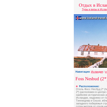
Отдых в Исла
Туры и визы в Исла
Навигация
:
Исландия
/
о
Foss Nesbud (2*
Расположение:
Отель Фосс Несбуд 2* (h
2*) расположен в центре 
наиболее исторических 
Исландии, недалеко от г
Тингведлир и Geysir, вбл
западного побережья стр
сотен метров от отеля на