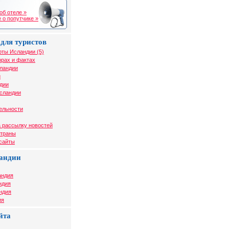
об отеле »
 о попутчике »
для туристов
рты Исландии (5)
рах и фактах
сландии
и
дии
Исландии
ельности
 рассылку новостей
страны
 сайты
андии
андия
ндия
ндия
ия
йта