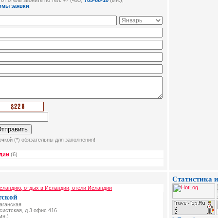
от отель звоните по тел: +7 (495)
785-88-10
(мн.),
рмы заявки
:
чкой (*) обязательны для заполнения!
дии
(6)
Статистика и
сландию, отдых в Исландии, отели Исландии
тской
Таганская
ксистская, д 3 офис 416
мн.)