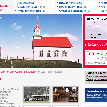
Авиабилеты
Виза в Исландию
Фор
ндии
Отели Исландии
(46)
Поиск попутчика
(56)
Фот
ндию
Туры в Исландию
(11)
Отзывы о Исландии
(5)
Кон
Добавить сай
тели
/
отели Южной Исландии
/ отель Foss Nesbud
Виза в Исл
С приглашением
)
Без приглашения
otel Foss Nesbud
Авиабилеты
одного из
Заказ и брониро
районов
авиабилетов »»
ородов
изи юго-
аны. В паре
ходится озеро, в