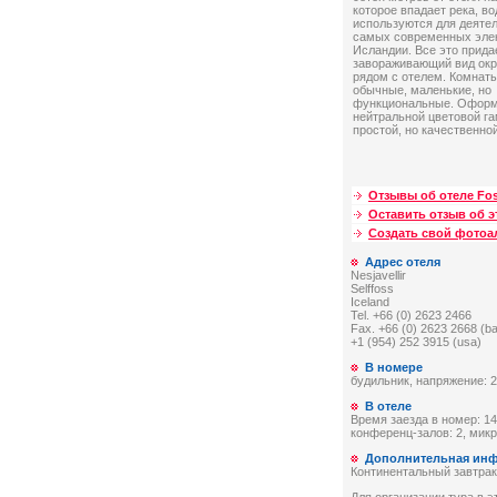
которое впадает река, в
используются для деятел
самых современных эле
Исландии. Все это прида
завораживающий вид ок
рядом с отелем. Комнат
обычные, маленькие, но
функциональные. Оформ
нейтральной цветовой г
простой, но качественно
Отзывы об отеле Fo
Оставить отзыв об э
Создать свой фото
Адрес отеля
Nesjavellir
Selffoss
Iceland
Tel. +66 (0) 2623 2466
Fax. +66 (0) 2623 2668 (b
+1 (954) 252 3915 (usa)
В номере
будильник, напряжение: 2
В отеле
Время заезда в номер: 14:
конференц-залов: 2, мик
Дополнительная ин
Континентальный завтрак