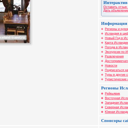
Интерактив
Оставить отзыв 
Дать объявление
Информация 
Регионы и куро
Исландия в циф
Новый Год в И
Карта Исланди
Погода в Ислан
Экскурсии по 
Развлечения
Достопримечат
Новости
Подписаться на
Туры в другие 
Туристические
Регионы Исл
Рейкьявик
Восточная Исл
Западная Исла
Северная Исла
Южная Исланд
Спонсоры са