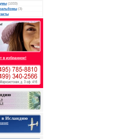
умы
(1033)
оальбомы
(3)
такты
т в избранное!
андию
 »
 »
 в Исландию
вание