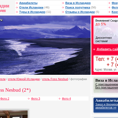
Авиабилеты
Виза в Исландию
Фор
ндии
Отели Исландии
(46)
Поиск попутчика
(56)
Фот
ндию
Туры в Исландию
(11)
Отзывы о Исландии
(5)
Кон
Добавить сай
тели
/
отели Южной Исландии
/
отель Foss Nesbud
/ фотографии
Виза в Исл
С приглашением
Без приглашения
ss Nesbud (2*)
Фото 2
Фото 3
Фото 4
Авиабилеты
Заказ и брониро
авиабилетов »»