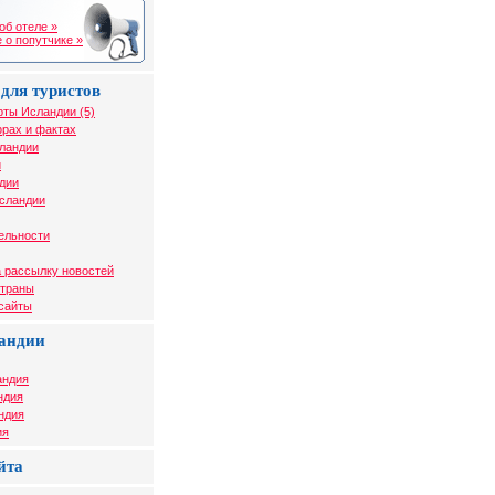
об отеле »
 о попутчике »
для туристов
рты Исландии (5)
рах и фактах
сландии
и
дии
Исландии
ельности
 рассылку новостей
страны
 сайты
андии
андия
ндия
ндия
ия
йта